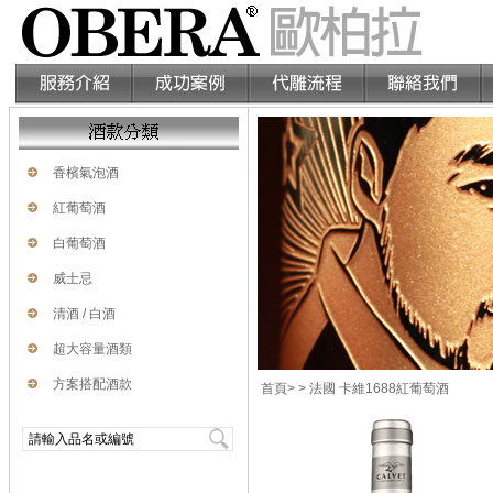
香檳氣泡酒
紅葡萄酒
白葡萄酒
威士忌
清酒 / 白酒
超大容量酒類
方案搭配酒款
首頁
>
> 法國 卡維1688紅葡萄酒