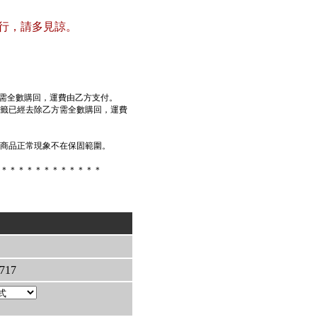
行，請多見諒。
方需全數購回，運費由乙方支付。
標籤已經去除乙方需全數購回，運費
璃商品正常現象不在保固範圍。
＊＊＊＊＊＊＊＊＊＊＊＊
717