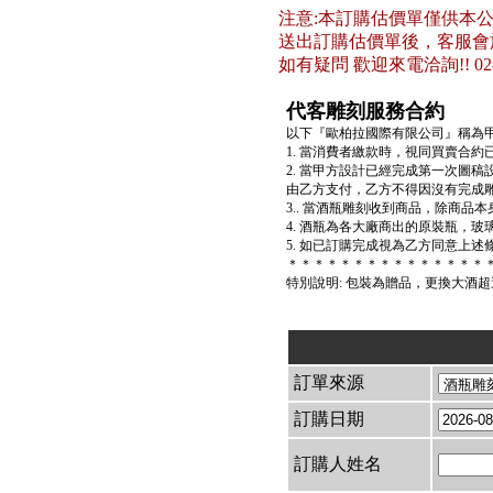
注意:本訂購估價單僅供本
送出訂購估價單後，客服會
如有疑問 歡迎來電洽詢!! 02-26
代客雕刻服務合約
以下『歐柏拉國際有限公司』稱為
1. 當消費者繳款時，視同買賣合
2. 當甲方設計已經完成第一次圖
由乙方支付，乙方不得因沒有完成
3.. 當酒瓶雕刻收到商品，除商
4. 酒瓶為各大廠商出的原裝瓶，
5. 如已訂購完成視為乙方同意上
＊＊＊＊＊＊＊＊＊＊＊＊＊＊＊
特別說明: 包裝為贈品，更換大酒
訂單來源
訂購日期
訂購人姓名