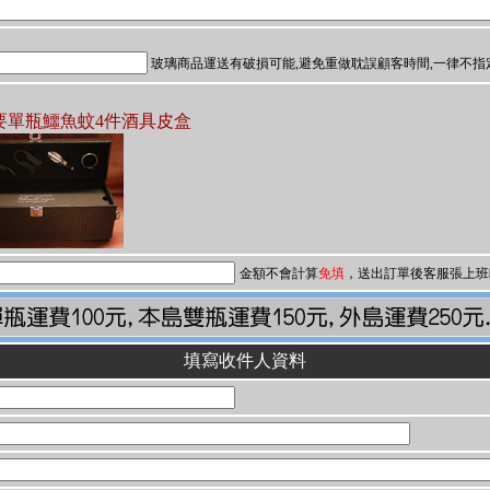
玻璃商品運送有破損可能,避免重做耽誤顧客時間,一律不指
要單瓶鱷魚蚊4件酒具皮盒
金額不會計算
免填
，送出訂單後客服張上班
填寫收件人資料