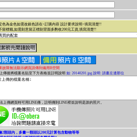
內定色為金色如需改銀色請在<訂購內容 設計要求說明>填寫清楚!!
為不留標籤,如需刻意留正標刻背面多酌收200元工資
,填寫清楚!!
果故障無法顯示網頁請傳到備用B空間
上傳後將檔案名貼至下方表格並註明說明
如: 20140201.jpg 說明: 請畫左邊那位
法上傳網頁時可用LINE傳，註明傳到LINE裡並說明是誰的照片。
手繪2顆頭內，多畫一顆頭以200元計算包含動物等等