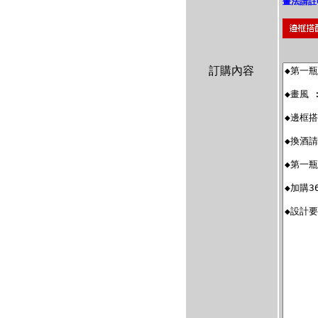
畫法請註
訂購內容