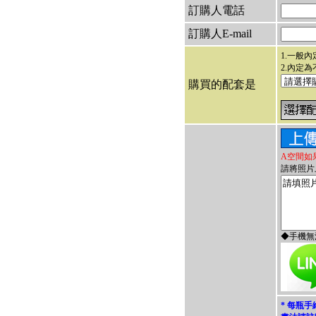
訂購人電話
訂購人E-mail
1.一般
2.內定
購買的配套是
A空間如
請將照片
◆手機無
* 每瓶