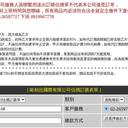
公司服務人員聯繫用送出訂購估價單不代表本公司接受訂單，
於上班時間與您聯絡，所有商品均必須符合法令規定之條件下進
597717 下班 0919967778
甲方，買方稱為乙方
約已經成立，此時乙方要求停止交易只能要求退款95%，如有代訂酒因標籤已經去除乙
稿設計，不論任何理由要求停止交易，甲方有權收取設計費1000元稿費，如有代訂酒因
雕刻拒付設計費。
品本身製造問題，不論任何理由不得要求退費，客製商品沒有所謂的7天鑑賞期。
玻璃瓶非水晶玻璃皆為大量生產總會有些生產水紋與氣泡及運送的極細微刮傷，此為玻
述條款，甲方擁有修改合約內容的權利。
＊＊＊＊＊＊＊＊＊＊＊＊＊＊＊＊＊＊＊＊＊＊＊＊＊＊＊＊＊＊＊＊＊＊＊＊＊＊
超過750cc的不贈送包裝採用原大酒包裝或不要包裝時，贈品包裝不可折抵現金。
[ 歐柏拉國際有限公司估價訂購表單 ]
類別
客戶服務
02-26597
繳款方式