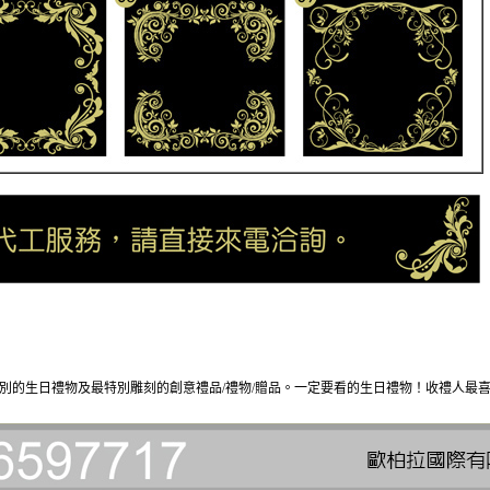
別的生日禮物及最特別雕刻的創意禮品/禮物/贈品。一定要看的生日禮物！收禮人最