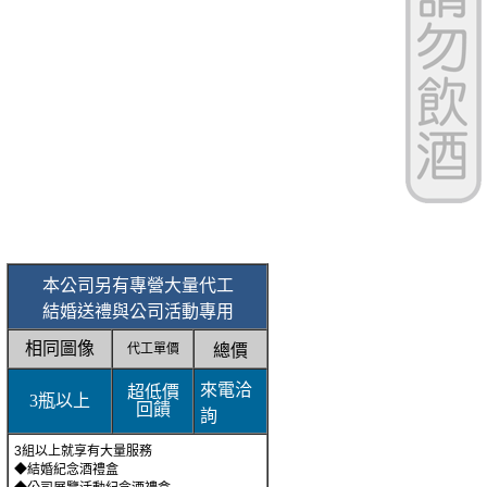
本公司另有專營大量代工
結婚送禮與公司活動專用
相同圖像
代工單價
總價
來電洽
超低價
3瓶以上
回饋
詢
3組以上就享有大量服務
◆結婚紀念酒禮盒