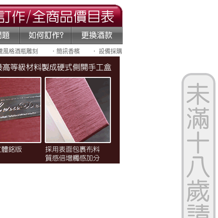
騰風格酒瓶雕刻
．簡訊香檳
． 設備採購